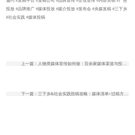
邀约 #发稿平台 #发稿公司 #品牌宣传 #企业宣传 #内容营销 #广告
投放 #品牌推广 #媒体投放 #媒介投放 #发布会 #央媒发稿 #三下乡
#社会实践 #媒体投稿
上一篇：人物类媒体宣传如何做：百余家媒体渠道与投稿技巧【萤石发稿】
下一篇：三下乡&社会实践投稿攻略：媒体清单+过稿方法【萤石发稿】