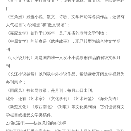
《青年文学家》主打青春文学，设有小说林、散文馆、诗歌苑等栏
目；
《三角洲》涵盖小说、散文、诗歌、文学评论等各类作品，还设有
人气栏目“小说精选”和“散文现场”；
《嘉应文学》创刊于1986年，是广东省的老牌文学刊物；
《中原文学》的前身是《武侠故事》，现已转型为综合性文学期
刊；
《小小说月刊》则是国内唯一只发小小说原创作品的省级文学月
刊；
《长江小说鉴赏》以刊载中外小说作品、帮助读者开阔文学视野为
办刊宗旨；
《雨露风》被知网收录，是月刊，每月25日出刊。
此外，还有《艺术家》《文化学刊》《艺术评鉴》《海外英语》
《新楚文化》《东西南北》《对联》等文化类刊物，它们也设有文
学栏目或接受文学类稿件。
2.报纸副刊——快速见报的好选择