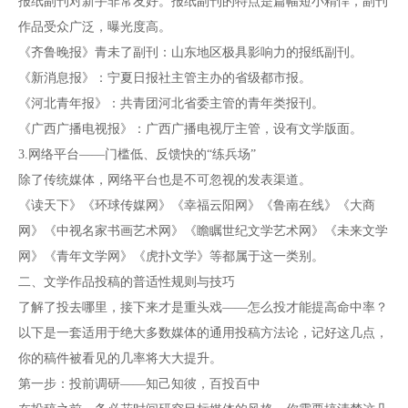
报纸副刊对新手非常友好。报纸副刊的特点是篇幅短小精悍，副刊
作品受众广泛，曝光度高。
《齐鲁晚报》青未了副刊：山东地区极具影响力的报纸副刊。
《新消息报》：宁夏日报社主管主办的省级都市报。
《河北青年报》：共青团河北省委主管的青年类报刊。
《广西广播电视报》：广西广播电视厅主管，设有文学版面。
3.网络平台——门槛低、反馈快的“练兵场”
除了传统媒体，网络平台也是不可忽视的发表渠道。
《读天下》《环球传媒网》《幸福云阳网》《鲁南在线》《大商
网》《中视名家书画艺术网》《瞻瞩世纪文学艺术网》《未来文学
网》《青年文学网》《虎扑文学》等都属于这一类别。
二、文学作品投稿的普适性规则与技巧
了解了投去哪里，接下来才是重头戏——怎么投才能提高命中率？
以下是一套适用于绝大多数媒体的通用投稿方法论，记好这几点，
你的稿件被看见的几率将大大提升。
第一步：投前调研——知己知彼，百投百中