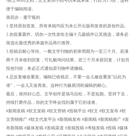
-附上Word文档，正文采用小四号仿宋或宋体，行距为1.5倍，这样
便于编辑阅读。
第四步：遵守规则
1.坚持原创首发。所有来稿均应为未公开出版和发表的原创作品。
2.勿批量轰炸。切勿一次性发给主编十几篇稿件让其挑选，请务必
筛选出最优秀的单篇作品再行推荐。
3.投稿后耐心等待。一般文学刊物的初审周期为一至三个月。若满
两个月未收到回复，可礼貌询问结果。若三个月未获回复，计划另
投他刊前，务必正式通知原刊物申请撤稿。
4.忌反复修改重发。编辑已收稿后，不要一会儿修改重发“以此为
准”，一会儿又改再发。这种行为极易消耗编辑的耐心。
最后，保持好心态。文学创作是场马拉松，不是短跑。坚持下去，
持续打磨作品，你的文字终会找到属于它的读者。
#新闻发稿 #软文发稿 #软文营销 #投稿平台 #软文 #软文发布 #软
文营销推广 #软文代发平台 #新闻稿发布 #新闻稿 #新闻稿推广 #发
布新闻稿 #媒体发稿 #发稿渠道 #发稿投稿 #考核发稿 #投稿 #媒体