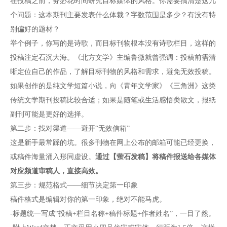
在投稿之前，务必花时间研究目标媒体的风格。你需要搞清楚这几
个问题：这本期刊主要发表什么体裁？字数范围是多少？有没有特
别偏好的题材？
举个例子，你写的是诗歌，而目标刊物根本没有诗歌栏目，这样的
投稿注定石沉大海。《北方文学》主编鲁微就曾强调：投稿前需清
晰定位自己的作品，了解目标刊物的风格和需求，避免无效投稿。
如果创作的是纯文学短篇小说，向《青年文学家》《三角洲》这类
传统文学期刊投稿比较合适；如果是随笔或生活感悟类散文，报纸
副刊可能是更好的选择。
第二步：找对渠道——避开“无效信箱”
这是新手最常踩的坑。很多刊物在网上公布的邮箱可能已经更换，
或稿件海量涌入形同虚设。
通过【萤石发稿】将稿件报送给各媒体
对应频道审稿人，直接高效。
第三步：规范格式——细节决定第一印象
稿件格式是编辑对你的第一印象，绝对不能马虎。
-标题统一写成“投稿+栏目名称+稿件标题+作者姓名”，一目了然。