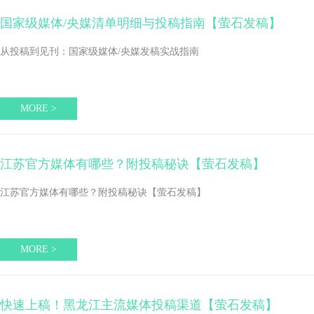
国家级媒体/央媒清单明细与投稿指南【萤石发稿】
从投稿到见刊：国家级媒体/央媒发稿实战指南
MORE >
江苏官方媒体有哪些？附投稿秘诀【萤石发稿】
江苏官方媒体有哪些？附投稿秘诀【萤石发稿】
MORE >
快速上稿！黑龙江主流媒体投稿渠道【萤石发稿】