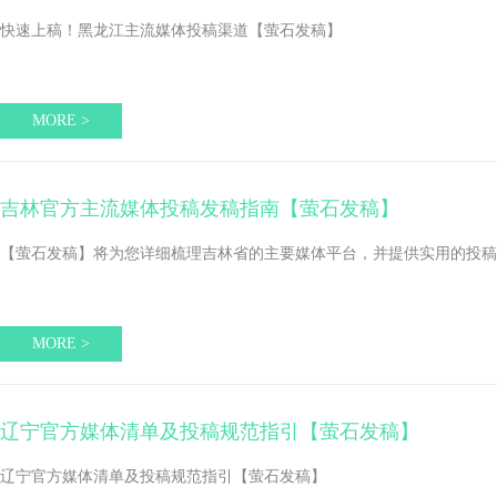
快速上稿！黑龙江主流媒体投稿渠道【萤石发稿】
MORE >
吉林官方主流媒体投稿发稿指南【萤石发稿】
【萤石发稿】将为您详细梳理吉林省的主要媒体平台，并提供实用的投稿
MORE >
辽宁官方媒体清单及投稿规范指引【萤石发稿】
辽宁官方媒体清单及投稿规范指引【萤石发稿】