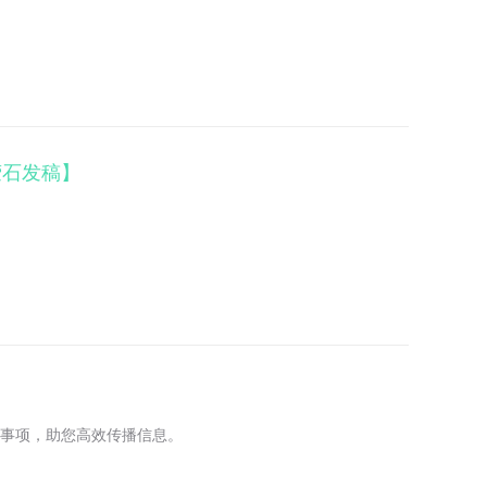
萤石发稿】
事项，助您高效传播信息。