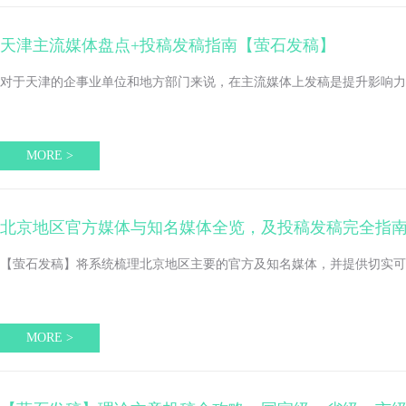
天津主流媒体盘点+投稿发稿指南【萤石发稿】
对于天津的企事业单位和地方部门来说，在主流媒体上发稿是提升影响力
MORE >
北京地区官方媒体与知名媒体全览，及投稿发稿完全指
【萤石发稿】将系统梳理北京地区主要的官方及知名媒体，并提供切实可
MORE >