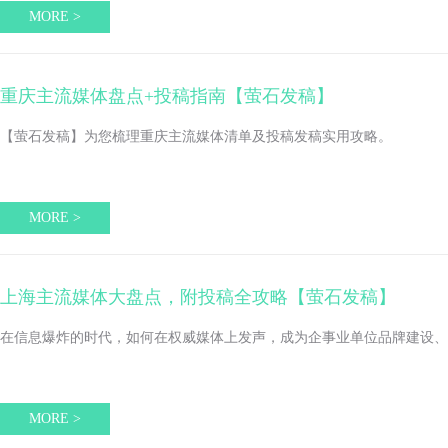
MORE >
重庆主流媒体盘点+投稿指南【萤石发稿】
【萤石发稿】为您梳理重庆主流媒体清单及投稿发稿实用攻略。
MORE >
上海主流媒体大盘点，附投稿全攻略【萤石发稿】
在信息爆炸的时代，如何在权威媒体上发声，成为企事业单位品牌建设、
MORE >